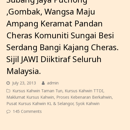
,Gombak, Wangsa Maju
Ampang Keramat Pandan
Cheras Komuniti Sungai Besi
Serdang Bangi Kajang Cheras.
Sijil JAWI Diiktiraf Seluruh
Malaysia.
July 23, 2013
admin
Kursus Kahwin Taman Tun
,
Kursus Kahwin TTDI
,
Maklumat Kursus Kahwin
,
Proses Kebenaran Berkahwin
,
Pusat Kursus Kahwin KL & Selangor
,
Syok Kahwin
145 Comments