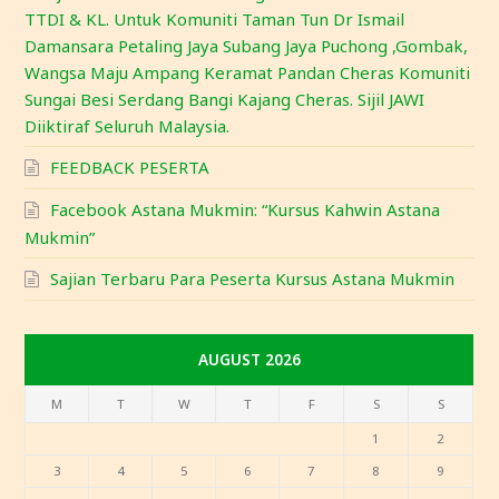
TTDI & KL. Untuk Komuniti Taman Tun Dr Ismail
Damansara Petaling Jaya Subang Jaya Puchong ,Gombak,
Wangsa Maju Ampang Keramat Pandan Cheras Komuniti
Sungai Besi Serdang Bangi Kajang Cheras. Sijil JAWI
Diiktiraf Seluruh Malaysia.
FEEDBACK PESERTA
Facebook Astana Mukmin: “Kursus Kahwin Astana
Mukmin”
Sajian Terbaru Para Peserta Kursus Astana Mukmin
AUGUST 2026
M
T
W
T
F
S
S
1
2
3
4
5
6
7
8
9