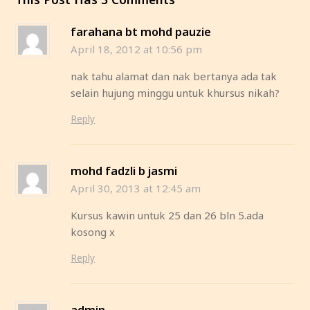
farahana bt mohd pauzie
April 18, 2012 at 10:56 pm
nak tahu alamat dan nak bertanya ada tak
selain hujung minggu untuk khursus nikah?
Reply
mohd fadzli b jasmi
April 30, 2013 at 12:45 am
Kursus kawin untuk 25 dan 26 bln 5.ada
kosong x
Reply
admin