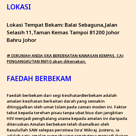
LOKASI
Lokasi Tempat Bekam: Balai Sebaguna,Jalan
Selasih 11,Taman Kemas Tampoi 81200 Johor
Bahru Johor
@ DIRUMAH ANDA JIKA BERDEKATAN KAWASAN KEMPAS. CAJ
PENGANGKUTAN RM10 akan dikenakan.
FAEDAH BERBEKAM
Faedah berbekam dari segi kesihatan
Berbekam adalah
amalan kesihatan berkaitan darah yang semakin
ditinggalkan oleh umat Islam pada zaman moden ini. Faktor
takut kepada torehan pisau tanpa ubat bius dan jangkitan
HIV menjadi penghalang utama kepada amalan ini daripada
diteruskan.Amalan berbekam telah diamalkan oleh
Rasulullah SAW selepas peristiwa Isra’ Mikraj. Justeru, ia
adalah satu amalan sunnah yang sepatutnya menjadi ikutan