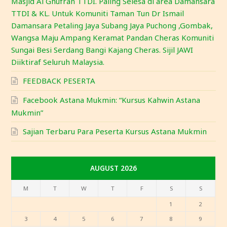
Masjid Al Ghufran TTDI. Paling Selesa di area Damansara
TTDI & KL. Untuk Komuniti Taman Tun Dr Ismail
Damansara Petaling Jaya Subang Jaya Puchong ,Gombak,
Wangsa Maju Ampang Keramat Pandan Cheras Komuniti
Sungai Besi Serdang Bangi Kajang Cheras. Sijil JAWI
Diiktiraf Seluruh Malaysia.
FEEDBACK PESERTA
Facebook Astana Mukmin: “Kursus Kahwin Astana
Mukmin”
Sajian Terbaru Para Peserta Kursus Astana Mukmin
AUGUST 2026
M
T
W
T
F
S
S
1
2
3
4
5
6
7
8
9